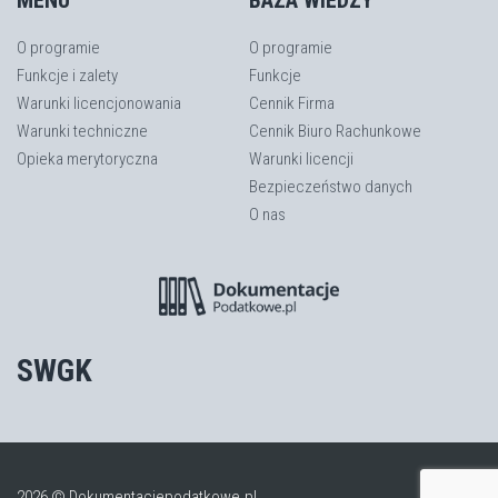
MENU
BAZA WIEDZY
O programie
O programie
Funkcje i zalety
Funkcje
Warunki licencjonowania
Cennik Firma
Warunki techniczne
Cennik Biuro Rachunkowe
Opieka merytoryczna
Warunki licencji
Bezpieczeństwo danych
O nas
SWGK
2026 © Dokumentacjepodatkowe.pl