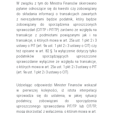
W związku z tym do Ministra Finansów skierowano
pytanie odnoszące się do kwestii czy zobowiązany
do składania informacji o transakcjach zawartych
z nierezydentami będzie podatnik, który będzie
zobowiązany do sporządzenia uproszczonych
sprawozdań (CIT-TP i PIT-TP) zarówno ze względu na
transakcje z podmiotami powiązanymi jak i na
transakcje, o których mowa w art. 25a ust. 1 pkt 2 i 3
ustawy o PIT (art. 9a ust. 1 pkt 2 i 3 ustawy o CIT) czy
też opisane w art. 82 § 1a wyłączenie dotyczy tylko
podatników sporządzających uproszczone
sprawozdanie wyłącznie ze względu na transakcje,
o których mowa w art. 25a ust. 1 pkt 2 i 3 ustawy o PIT
(art. 9a ust. 1 pkt 2 i 3 ustawy o CIT).
Udzielając odpowiedzi Minister Finansów wskazał
w pierwszej kolejności, iż istota interpelacji
sprowadza się do ustalenia, w jakiej sytuacji
podatnicy, zobowiązani do sporządzenia
uproszczonego sprawozdania PIT/TP lub CIT/TP,
mogą skorzystać z wyłączenia, o którym mowa w art.