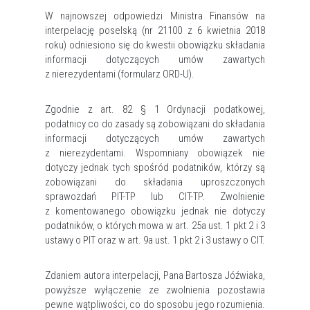
W najnowszej odpowiedzi Ministra Finansów na
interpelację poselską (nr 21100 z 6 kwietnia 2018
roku) odniesiono się do kwestii obowiązku składania
informacji dotyczących umów zawartych
z nierezydentami (formularz ORD-U).
Zgodnie z art. 82 § 1 Ordynacji podatkowej,
podatnicy co do zasady są zobowiązani do składania
informacji dotyczących umów zawartych
z nierezydentami. Wspomniany obowiązek nie
dotyczy jednak tych spośród podatników, którzy są
zobowiązani do składania uproszczonych
sprawozdań PIT-TP lub CIT-TP. Zwolnienie
z komentowanego obowiązku jednak nie dotyczy
podatników, o których mowa w art. 25a ust. 1 pkt 2 i 3
ustawy o PIT oraz w art. 9a ust. 1 pkt 2 i 3 ustawy o CIT.
Zdaniem autora interpelacji, Pana Bartosza Jóźwiaka,
powyższe wyłączenie ze zwolnienia pozostawia
pewne wątpliwości, co do sposobu jego rozumienia.