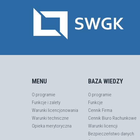
MENU
BAZA WIEDZY
O programie
O programie
Funkcje i zalety
Funkcje
Warunki licencjonowania
Cennik Firma
Warunki techniczne
Cennik Biuro Rachunkowe
Opieka merytoryczna
Warunki licencji
Bezpieczeństwo danych