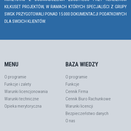
KILKUSET PROJEKTÓW, W RAMACH KTÓRYCH SPECJALIŚCI Z GRUPY
SWGK PRZYGOTOWALI PONAD 15.000 DOKUMENTACJI PODATKOWYCH
DLA SWOICH KLIENTÓW.
MENU
BAZA WIEDZY
O programie
O programie
Funkcje i zalety
Funkcje
Warunki licencjonowania
Cennik Firma
Warunki techniczne
Cennik Biuro Rachunkowe
Opieka merytoryczna
Warunki licencji
Bezpieczeństwo danych
O nas