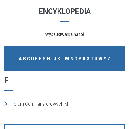
ENCYKLOPEDIA
Wyszukiwarka haseł
A
B
C
D
E
F
G
H
I
J
K
L
M
N
O
P
R
S
T
U
W
Y
Z
F
Forum Cen Transferowych MF