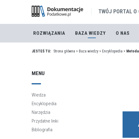
TWÓJ PORTAL O
ROZWIĄZANIA
BAZA WIEDZY
O NAS
JESTEŚ TU:
Strona główna
>
Baza wiedzy
>
Encyklopedia
>
Metoda 
MENU
Wiedza
Encyklopedia
Narzędzia
Przydatne linki
Bibliografia