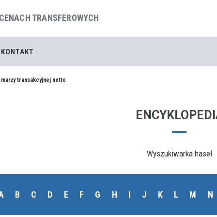
 CENACH TRANSFEROWYCH
KONTAKT
marży transakcyjnej netto
ENCYKLOPEDI
Wyszukiwarka haseł
A
B
C
D
E
F
G
H
I
J
K
L
M
N