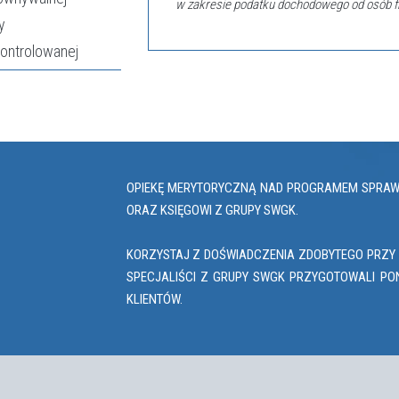
w zakresie podatku dochodowego od osób fi
y
kontrolowanej
OPIEKĘ MERYTORYCZNĄ NAD PROGRAMEM SPRAWUJ
ORAZ KSIĘGOWI Z GRUPY SWGK.
KORZYSTAJ Z DOŚWIADCZENIA ZDOBYTEGO PRZY 
SPECJALIŚCI Z GRUPY SWGK PRZYGOTOWALI PO
KLIENTÓW.