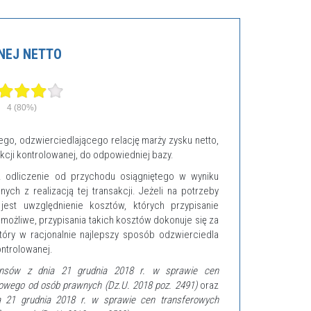
NEJ NETTO
4
(80%)
ego, odzwierciedlającego relację marży zysku netto,
kcji kontrolowanej, do odpowiedniej bazy.
z odliczenie od przychodu osiągniętego w wyniku
ch z realizacją tej transakcji. Jeżeli na potrzeby
jest uwzględnienie kosztów, których przypisanie
 możliwe, przypisania takich kosztów dokonuje się za
tóry w racjonalnie najlepszy sposób odzwierciedla
ontrolowanej.
nansów z dnia 21 grudnia 2018 r. w sprawie cen
owego od osób prawnych (Dz.U. 2018 poz. 2491)
oraz
a 21 grudnia 2018 r. w sprawie cen transferowych