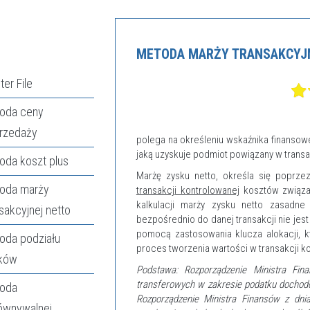
METODA MARŻY TRANSAKCYJ
er File
oda ceny
rzedaży
polega na określeniu wskaźnika finansow
jaką uzyskuje podmiot powiązany w transa
oda koszt plus
Marżę zysku netto, określa się poprze
oda marży
transakcji kontrolowanej
kosztów związany
kalkulacji marży zysku netto zasadne 
sakcyjnej netto
bezpośrednio do danej transakcji nie jest
pomocą zastosowania klucza alokacji, k
oda podziału
proces tworzenia wartości w transakcji k
ków
Podstawa: Rozporządzenie Ministra Fi
transferowych w zakresie podatku dochod
oda
Rozporządzenie Ministra Finansów z dni
ównywalnej