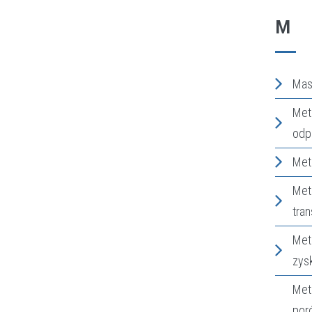
M
Mast
Met
odp
Met
Met
tran
Met
zys
Met
por