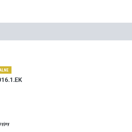
ALNE
016.1.EK
cyjny