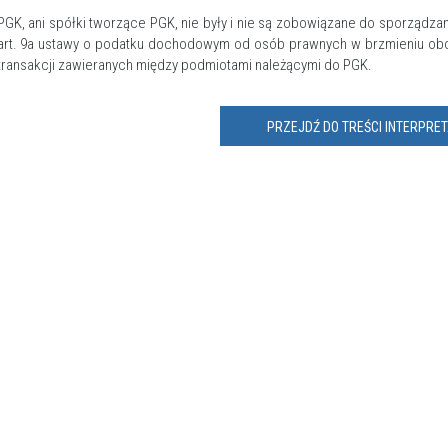
PGK, ani spółki tworzące PGK, nie były i nie są zobowiązane do sporządz
art. 9a ustawy o podatku dochodowym od osób prawnych w brzmieniu obo
transakcji zawieranych między podmiotami należącymi do PGK.
PRZEJDŹ DO TREŚCI INTERPRET