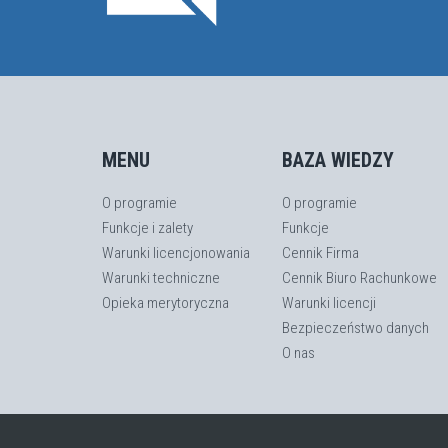
MENU
BAZA WIEDZY
O programie
O programie
Funkcje i zalety
Funkcje
Warunki licencjonowania
Cennik Firma
Warunki techniczne
Cennik Biuro Rachunkowe
Opieka merytoryczna
Warunki licencji
Bezpieczeństwo danych
O nas