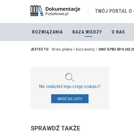
TWÓJ PORTAL O
ROZWIĄZANIA
BAZA WIEDZY
O NAS
JESTEŚ TU:
Strona główna
>
Baza wiedzy
>
3063-ILPB2.4510.242.2
Nie znalazłeś tego czego szukasz?
WRÓĆ DO LISTY
SPRAWDŹ TAKŻE