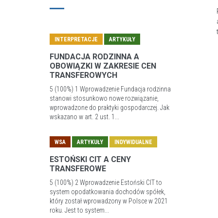
INTERPRETACJE
ARTYKUŁY
FUNDACJA RODZINNA A
OBOWIĄZKI W ZAKRESIE CEN
TRANSFEROWYCH
5 (100%) 1 Wprowadzenie Fundacja rodzinna
stanowi stosunkowo nowe rozwiązanie,
wprowadzone do praktyki gospodarczej. Jak
wskazano w art. 2 ust. 1...
WSA
ARTYKUŁY
INDYWIDUALNE
ESTOŃSKI CIT A CENY
TRANSFEROWE
5 (100%) 2 Wprowadzenie Estoński CIT to
system opodatkowania dochodów spółek,
który został wprowadzony w Polsce w 2021
roku. Jest to system...