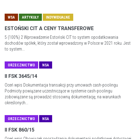
WSA
ARTYKUŁY
INDYWIDUALNE
ESTOŃSKI CIT A CENY TRANSFEROWE
5 (100%) 2 Wprowadzenie Estoński CIT to system opodatkowania
dochodów spółek, który został wprowadzony w Polsce w 2021 roku. Jest
to system...
ORZECZNICTWO
NSA
II FSK 3645/14
Oceń wpis Dokumentacja transakcji przy umowach cash-poolingu
Podmioty powiązane uczestniczące w systemie cash-poolingu
zobowiązane są prowadzić stosowną dokumentację, na warunkach
określonych...
ORZECZNICTWO
NSA
II FSK 860/15
Oceń wpis Obowiązek sporządzania dokumentacji podatkowej dotyczącej