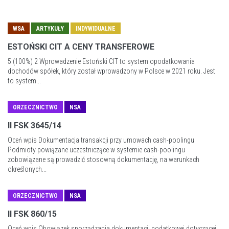
WSA
ARTYKUŁY
INDYWIDUALNE
ESTOŃSKI CIT A CENY TRANSFEROWE
5 (100%) 2 Wprowadzenie Estoński CIT to system opodatkowania
dochodów spółek, który został wprowadzony w Polsce w 2021 roku. Jest
to system...
ORZECZNICTWO
NSA
II FSK 3645/14
Oceń wpis Dokumentacja transakcji przy umowach cash-poolingu
Podmioty powiązane uczestniczące w systemie cash-poolingu
zobowiązane są prowadzić stosowną dokumentację, na warunkach
określonych...
ORZECZNICTWO
NSA
II FSK 860/15
Oceń wpis Obowiązek sporządzania dokumentacji podatkowej dotyczącej