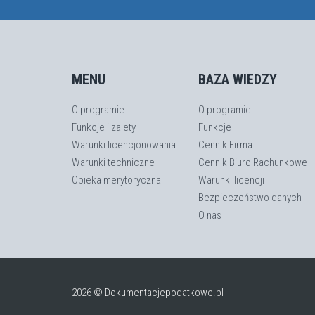
MENU
BAZA WIEDZY
O programie
O programie
Funkcje i zalety
Funkcje
Warunki licencjonowania
Cennik Firma
Warunki techniczne
Cennik Biuro Rachunkowe
Opieka merytoryczna
Warunki licencji
Bezpieczeństwo danych
O nas
2026 © Dokumentacjepodatkowe.pl