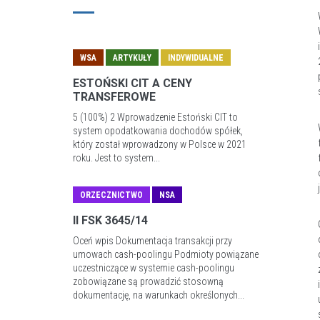
WSA
ARTYKUŁY
INDYWIDUALNE
ESTOŃSKI CIT A CENY
TRANSFEROWE
5 (100%) 2 Wprowadzenie Estoński CIT to
system opodatkowania dochodów spółek,
który został wprowadzony w Polsce w 2021
roku. Jest to system...
ORZECZNICTWO
NSA
II FSK 3645/14
Oceń wpis Dokumentacja transakcji przy
umowach cash-poolingu Podmioty powiązane
uczestniczące w systemie cash-poolingu
zobowiązane są prowadzić stosowną
dokumentację, na warunkach określonych...