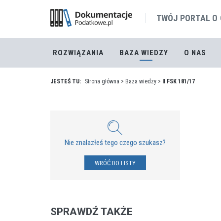
TWÓJ PORTAL O
ROZWIĄZANIA
BAZA WIEDZY
O NAS
JESTEŚ TU:
Strona główna
>
Baza wiedzy
>
II FSK 181/17
Nie znalazłeś tego czego szukasz?
WRÓĆ DO LISTY
SPRAWDŹ TAKŻE