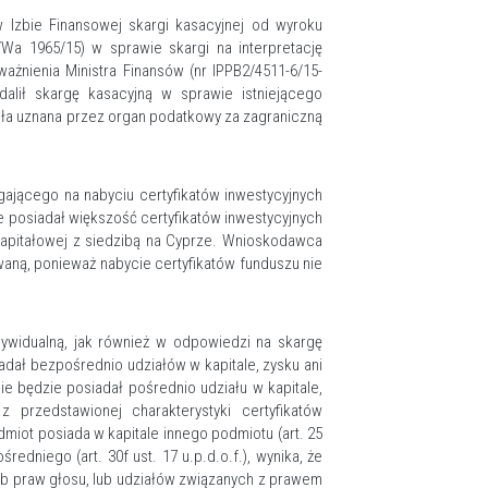
w Izbie Finansowej skargi kasacyjnej od wyroku
Wa 1965/15) w sprawie skargi na interpretację
żnienia Ministra Finansów (nr IPPB2/4511-6/15-
ił skargę kasacyjną w sprawie istniejącego
ała uznana przez organ podatkowy za zagraniczną
gającego na nabyciu certyfikatów inwestycyjnych
posiadał większość certyfikatów inwestycyjnych
 kapitałowej z siedzibą na Cyprze. Wnioskodawca
owaną, ponieważ nabycie certyfikatów funduszu nie
ywidualną, jak również w odpowiedzi na skargę
dał bezpośrednio udziałów w kapitale, zysku ani
ie będzie posiadał pośrednio udziału w kapitale,
 przedstawionej charakterystyki certyfikatów
dmiot posiada w kapitale innego podmiotu (art. 25
redniego (art. 30f ust. 17 u.p.d.o.f.), wynika, że
lub praw głosu, lub udziałów związanych z prawem