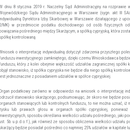
W dniu 8 stycznia 2019 r. Naczelny Sąd Administracyjny na rozprawie 
Wojewódzkiego Sądu Administracyjnego w Warszawie (sygn. akt III SA/
indywidualną Dyrektora Izby Skarbowej w Warszawie działającego z upowa
2/MK) w przedmiocie podatku dochodowego od osób fizycznych oddal
powiązania pośredniego między Skarżącym, a spółką cypryjską, która zost
spółkę kontrolowaną.
Wniosek o interpretację indywidualną dotyczył zdarzenia przyszłego pole
funduszu inwestycyjnego zamkniętego, dzięki czemu Wnioskodawca będzie 
funduszu, który z kolei obejmie większość udziałów zagranicznej spółki
objął stanowisko, iż spółka cypryjska nie będzie dla niego spółką kontrol
jest jednoznaczne z posiadaniem udziałów w spółce cypryjskiej.
Organ podatkowy zarówno w odpowiedzi na wniosek o interpretację ind
odrzucił stanowisko skarżącego, podsumowując, że skoro nie będzie posia
organach stanowiących lub kontrolnych funduszu, to nie można uznać, iż n
zysku lub prawach głosu w organach spółki cypryjskiej, ponieważ z
inwestycyjnych, sposobu określania wielkości udziału pośredniego, jaki po
ust. 5b u.p.d.o.f.), jak również ze sposobu obliczenia wielkości udziału poś
skarżący będzie posiadał pośrednio co najmniej 25% udziałów w kapitale 