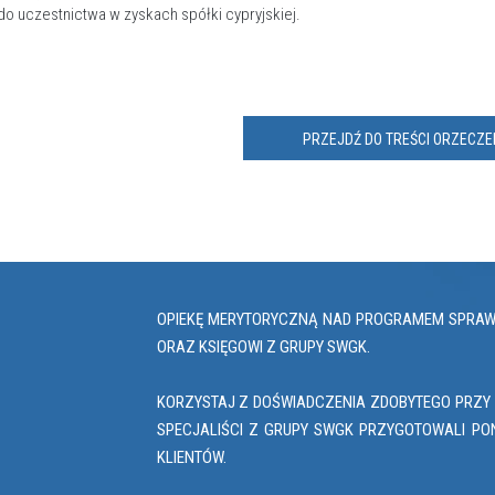
do uczestnictwa w zyskach spółki cypryjskiej.
PRZEJDŹ DO TREŚCI ORZECZE
OPIEKĘ MERYTORYCZNĄ NAD PROGRAMEM SPRAWUJ
ORAZ KSIĘGOWI Z GRUPY SWGK.
KORZYSTAJ Z DOŚWIADCZENIA ZDOBYTEGO PRZY 
SPECJALIŚCI Z GRUPY SWGK PRZYGOTOWALI PO
KLIENTÓW.